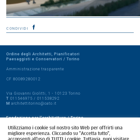
CONDIVIDI
Ordine degli Architetti, Pianificatori
Paesaggisti e Conservatori / Torino
Amministrazione trasparente
CF 80089280012
Via Giovanni Giolitti, 1 - 10123 Torino
T
011546975
/
011538292
M
architettitorino@oato.it
Fondazione per l'architettura / Torino
Designed by
quattrolinee.it
Utilizziamo i cookie sul nostro sito Web per offrirti una
migliore esperienza. Cliccando su "Accetta tutto",
acconsenti all'uso di TUTTI i cookie. Tuttavia, puoi visitare