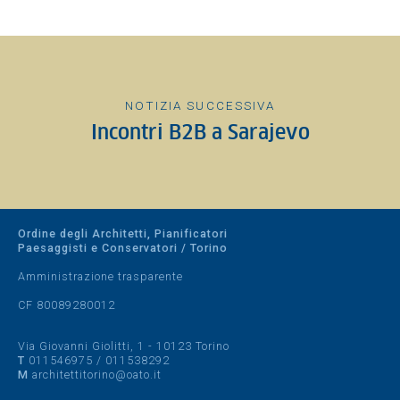
NOTIZIA SUCCESSIVA
Incontri B2B a Sarajevo
Ordine degli Architetti, Pianificatori
Paesaggisti e Conservatori / Torino
Amministrazione trasparente
CF 80089280012
Via Giovanni Giolitti, 1 - 10123 Torino
T
011546975
/
011538292
M
architettitorino@oato.it