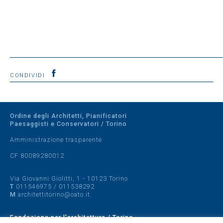
CONDIVIDI
Ordine degli Architetti, Pianificatori
Paesaggisti e Conservatori / Torino
Amministrazione trasparente
CF 80089280012
Via Giovanni Giolitti, 1 - 10123 Torino
T
011546975
/
011538292
M
architettitorino@oato.it
Fondazione per l'architettura / Torino