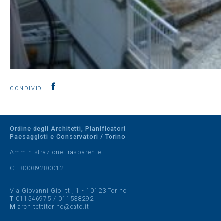
CONDIVIDI
Ordine degli Architetti, Pianificatori
Paesaggisti e Conservatori / Torino
Amministrazione trasparente
CF 80089280012
Via Giovanni Giolitti, 1 - 10123 Torino
T
011546975
/
011538292
M
architettitorino@oato.it