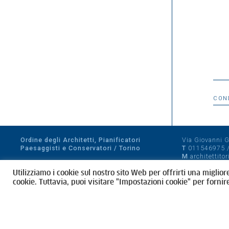
CON
Ordine degli Architetti, Pianificatori
Via Giovanni Gi
Paesaggisti e Conservatori / Torino
T
011546975
M
architettito
Amministrazione trasparente
Utilizziamo i cookie sul nostro sito Web per offrirti una miglior
CF 80089280012
cookie. Tuttavia, puoi visitare "Impostazioni cookie" per fornir