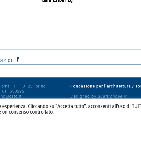
DIVIDI
olitti, 1 - 10123 Torino
Fondazione per l'architettura / To
/
011538292
rino@oato.it
Designed by
quattrolinee.it
e esperienza. Cliccando su "Accetta tutto", acconsenti all'uso di TUTT
e un consenso controllato.