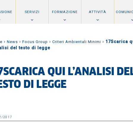
SSIONE
SERVIZI
FORMAZIONE
ATTIVITÀ
COMUNI
›
›
›
›
17Scarica q
e
News
Focus Group
Criteri Ambientali Minimi
alisi del testo di legge
7SCARICA QUI L’ANALISI DE
ESTO DI LEGGE
2/2017