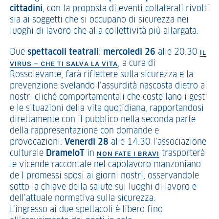
cittadini
, con la proposta di eventi collaterali rivolti
sia ai soggetti che si occupano di sicurezza nei
luoghi di lavoro che alla collettività più allargata.
Due
spettacoli teatrali
:
mercoledì 26
alle 20.30
IL
, a cura di
VIRUS – CHE TI SALVA LA VITA
Rossolevante, farà riflettere sulla sicurezza e la
prevenzione svelando l’assurdità nascosta dietro ai
nostri cliché comportamentali che costellano i gesti
e le situazioni della vita quotidiana, rapportandosi
direttamente con il pubblico nella seconda parte
della rappresentazione con domande e
provocazioni.
Venerdì 28
alle 14.30 l’associazione
culturale
DrameloT
in
trasporterà
NON FATE I BRAVI
le vicende raccontate nel capolavoro manzoniano
de I promessi sposi ai giorni nostri, osservandole
sotto la chiave della salute sui luoghi di lavoro e
dell’attuale normativa sulla sicurezza.
L’ingresso ai due spettacoli è libero fino