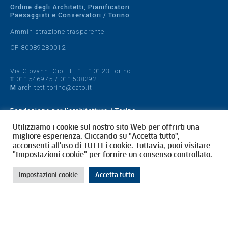
Ordine degli Architetti, Pianificatori
Paesaggisti e Conservatori / Torino
Amministrazione trasparente
CF 80089280012
Via Giovanni Giolitti, 1 - 10123 Torino
T
011546975
/
011538292
M
architettitorino@oato.it
Fondazione per l'architettura / Torino
Designed by
quattrolinee.it
Utilizziamo i cookie sul nostro sito Web per offrirti una
migliore esperienza. Cliccando su "Accetta tutto",
acconsenti all'uso di TUTTI i cookie. Tuttavia, puoi visitare
Cookie Policy
"Impostazioni cookie" per fornire un consenso controllato.
Privacy Policy
Impostazioni cookie
Accetta tutto