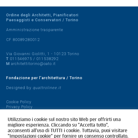
Ordine degli Architetti, Pianificatori
Paesaggisti e Conservatori / Torino
Amministrazione trasparente
CF 80089280012
Via Giovanni Giolitti, 1 - 10123 Torino
T
011546975
/
011538292
M
architettitorino@oato.it
Fondazione per l'architettura / Torino
Designed by
quattrolinee.it
Cookie Policy
Privacy Policy
Utilizziamo i cookie sul nostro sito Web per offrirti una
migliore esperienza. Cliccando su "Accetta tutto",
acconsenti all'uso di TUTTI i cookie. Tuttavia, puoi visitare
"Impostazioni cookie" per fornire un consenso controllato.