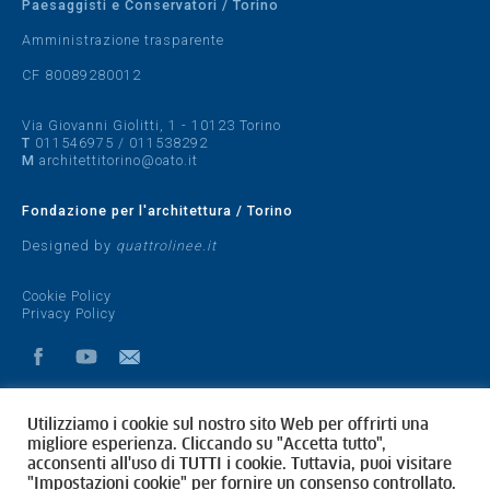
Paesaggisti e Conservatori / Torino
Amministrazione trasparente
CF 80089280012
Via Giovanni Giolitti, 1 - 10123 Torino
T
011546975
/
011538292
M
architettitorino@oato.it
Fondazione per l'architettura / Torino
Designed by
quattrolinee.it
Cookie Policy
Privacy Policy
Utilizziamo i cookie sul nostro sito Web per offrirti una
migliore esperienza. Cliccando su "Accetta tutto",
acconsenti all'uso di TUTTI i cookie. Tuttavia, puoi visitare
"Impostazioni cookie" per fornire un consenso controllato.