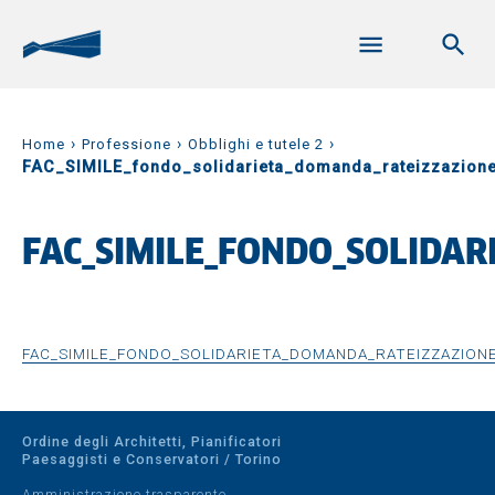
›
›
›
Home
Professione
Obblighi e tutele 2
FAC_SIMILE_fondo_solidarieta_domanda_rateizzazion
FAC_SIMILE_FONDO_SOLIDA
FAC_SIMILE_FONDO_SOLIDARIETA_DOMANDA_RATEIZZAZIO
Ordine degli Architetti, Pianificatori
Paesaggisti e Conservatori / Torino
Amministrazione trasparente