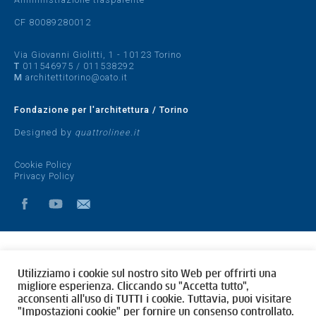
CF 80089280012
Via Giovanni Giolitti, 1 - 10123 Torino
T
011546975
/
011538292
M
architettitorino@oato.it
Fondazione per l'architettura / Torino
Designed by
quattrolinee.it
Cookie Policy
Privacy Policy
Utilizziamo i cookie sul nostro sito Web per offrirti una
migliore esperienza. Cliccando su "Accetta tutto",
acconsenti all'uso di TUTTI i cookie. Tuttavia, puoi visitare
"Impostazioni cookie" per fornire un consenso controllato.