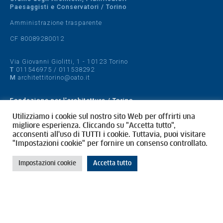
Paesaggisti e Conservatori / Torino
Amministrazione trasparente
CF 80089280012
Via Giovanni Giolitti, 1 - 10123 Torino
T
011546975
/
011538292
M
architettitorino@oato.it
Fondazione per l'architettura / Torino
Designed by
quattrolinee.it
Utilizziamo i cookie sul nostro sito Web per offrirti una
migliore esperienza. Cliccando su "Accetta tutto",
acconsenti all'uso di TUTTI i cookie. Tuttavia, puoi visitare
Cookie Policy
"Impostazioni cookie" per fornire un consenso controllato.
Privacy Policy
Impostazioni cookie
Accetta tutto