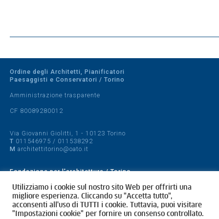
Ordine degli Architetti, Pianificatori
Paesaggisti e Conservatori / Torino
Amministrazione trasparente
CF 80089280012
Via Giovanni Giolitti, 1 - 10123 Torino
T
011546975
/
011538292
M
architettitorino@oato.it
Fondazione per l'architettura / Torino
Designed by
quattrolinee.it
Utilizziamo i cookie sul nostro sito Web per offrirti una
migliore esperienza. Cliccando su "Accetta tutto",
acconsenti all'uso di TUTTI i cookie. Tuttavia, puoi visitare
Cookie Policy
"Impostazioni cookie" per fornire un consenso controllato.
Privacy Policy