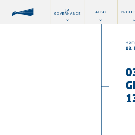
LA
ALBO
PROFE
GOVERNANCE
Hom
03.
0
G
1