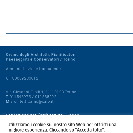
Ordine degli Architetti, Pianificatori
Paesaggisti e Conservatori / Torino
Amministrazione trasparente
CF 80089280012
Via Giovanni Giolitti, 1 - 10123 Torino
T
011546975
/
011538292
M
architettitorino@oato.it
Fondazione per l'architettura / Torino
Designed by
quattrolinee.it
Utilizziamo i cookie sul nostro sito Web per offrirti una
migliore esperienza. Cliccando su "Accetta tutto",