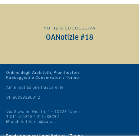
NOTIZIA SUCCESSIVA
OANotizie #18
Ordine degli Architetti, Pianificatori
Paesaggisti e Conservatori / Torino
Amministrazione trasparente
CF 80089280012
Via Giovanni Giolitti, 1 - 10123 Torino
T
011546975
/
011538292
M
architettitorino@oato.it
Fondazione per l'architettura / Torino