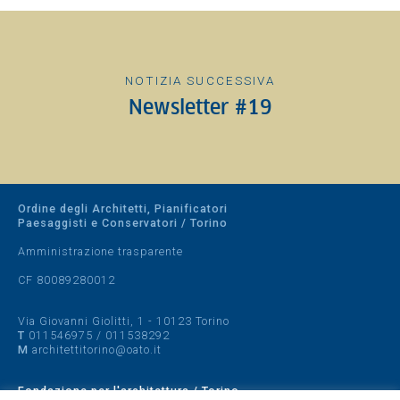
NOTIZIA SUCCESSIVA
Newsletter #19
Ordine degli Architetti, Pianificatori
Paesaggisti e Conservatori / Torino
Amministrazione trasparente
CF 80089280012
Via Giovanni Giolitti, 1 - 10123 Torino
T
011546975
/
011538292
M
architettitorino@oato.it
Fondazione per l'architettura / Torino