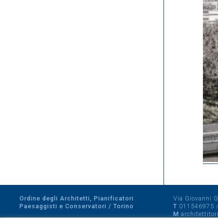
Ordine degli Architetti, Pianificatori
Via Giovanni Gi
Paesaggisti e Conservatori / Torino
T
011546975
M
architettito