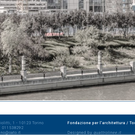
olitti, 1 - 10123 Torino
Fondazione per l'architettura / To
/
011538292
rino@oato.it
Designed by
quattrolinee.it