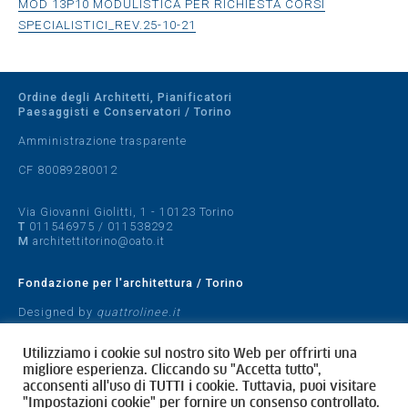
MOD 13P10 MODULISTICA PER RICHIESTA CORSI
SPECIALISTICI_REV.25-10-21
Ordine degli Architetti, Pianificatori
Paesaggisti e Conservatori / Torino
Amministrazione trasparente
CF 80089280012
Via Giovanni Giolitti, 1 - 10123 Torino
T
011546975
/
011538292
M
architettitorino@oato.it
Fondazione per l'architettura / Torino
Designed by
quattrolinee.it
Cookie Policy
Utilizziamo i cookie sul nostro sito Web per offrirti una
Privacy Policy
migliore esperienza. Cliccando su "Accetta tutto",
acconsenti all'uso di TUTTI i cookie. Tuttavia, puoi visitare
"Impostazioni cookie" per fornire un consenso controllato.