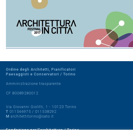
Ordine degli Architetti, Pianificatori
Paesaggisti e Conservatori / Torino
Amministrazione trasparente
CF 80089280012
Via Giovanni Giolitti, 1 - 10123 Torino
T
011546975
/
011538292
M
architettitorino@oato.it
Fondazione per l'architettura / Torino