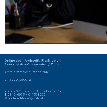
Ordine degli Architetti, Pianificatori
Paesaggisti e Conservatori / Torino
Amministrazione trasparente
CF 80089280012
Via Giovanni Giolitti, 1 - 10123 Torino
T
011546975
/
011538292
M
architettitorino@oato.it