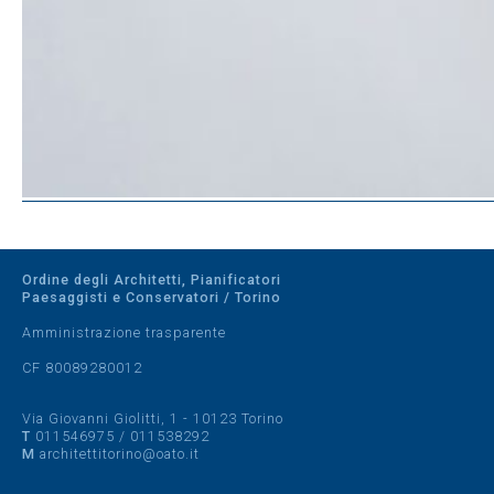
Ordine degli Architetti, Pianificatori
Paesaggisti e Conservatori / Torino
Amministrazione trasparente
CF 80089280012
Via Giovanni Giolitti, 1 - 10123 Torino
T
011546975
/
011538292
M
architettitorino@oato.it