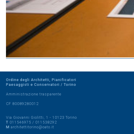
Ordine degli Architetti, Pianificatori
Paesaggisti e Conservatori / Torino
Amministrazione trasparente
CF 80089280012
Via Giovanni Giolitti, 1 - 10123 Torino
T
011546975
/
011538292
M
architettitorino@oato.it