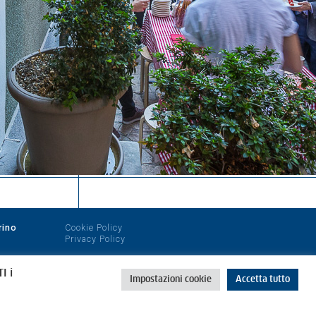
rino
Cookie Policy
Privacy Policy
I i
Impostazioni cookie
Accetta tutto