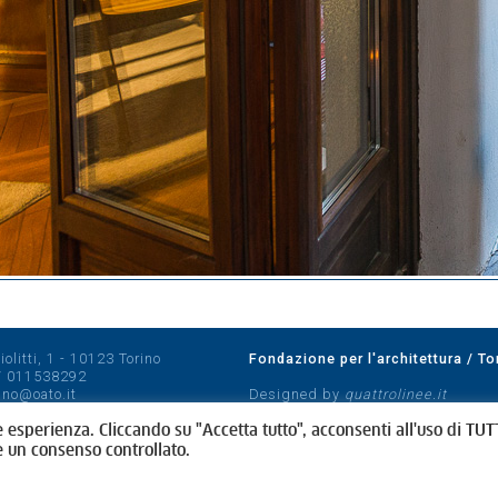
olitti, 1 - 10123 Torino
Fondazione per l'architettura / To
/
011538292
rino@oato.it
Designed by
quattrolinee.it
e esperienza. Cliccando su "Accetta tutto", acconsenti all'uso di TUTT
e un consenso controllato.