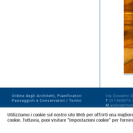
Ordine degli Architetti, Pianificatori
Via Giovanni Gi
Paesaggisti e Conservatori / Torino
T
011546975
M
architettito
Amministrazione trasparente
Utilizziamo i cookie sul nostro sito Web per offrirti una miglior
CF 80089280012
cookie. Tuttavia, puoi visitare "Impostazioni cookie" per fornir