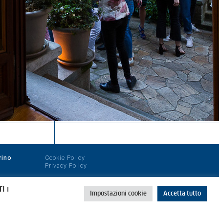
rino
Cookie Policy
Privacy Policy
I i
Impostazioni cookie
Accetta tutto