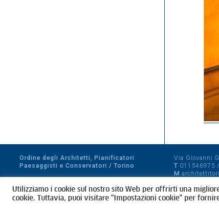
Ordine degli Architetti, Pianificatori
Via Giovanni Gi
Paesaggisti e Conservatori / Torino
T
011546975
M
architettito
Amministrazione trasparente
Utilizziamo i cookie sul nostro sito Web per offrirti una miglior
CF 80089280012
cookie. Tuttavia, puoi visitare "Impostazioni cookie" per fornir