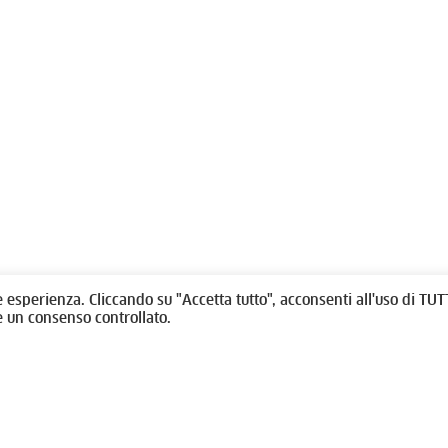
olitti, 1 - 10123 Torino
Fondazione per l'architettura / To
/
011538292
rino@oato.it
Designed by
quattrolinee.it
e esperienza. Cliccando su "Accetta tutto", acconsenti all'uso di TUTT
e un consenso controllato.