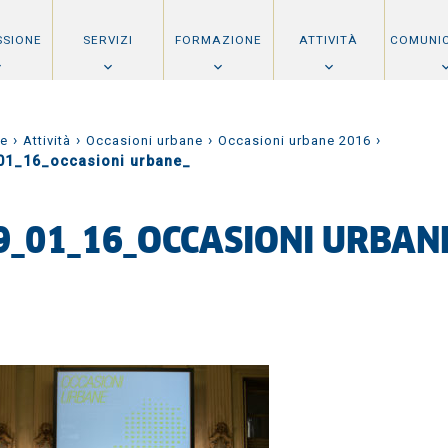
SSIONE
SERVIZI
FORMAZIONE
ATTIVITÀ
COMUNI
›
›
›
›
e
Attività
Occasioni urbane
Occasioni urbane 2016
01_16_occasioni urbane_
9_01_16_OCCASIONI URBAN