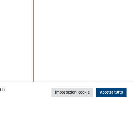
rino
Cookie Policy
Privacy Policy
I i
Impostazioni cookie
Accetta tutto