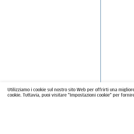
Ordine degli Architetti, Pianificatori
Via Giovanni Gi
Paesaggisti e Conservatori / Torino
T
011546975
M
architettito
Amministrazione trasparente
Utilizziamo i cookie sul nostro sito Web per offrirti una miglior
CF 80089280012
cookie. Tuttavia, puoi visitare "Impostazioni cookie" per fornir