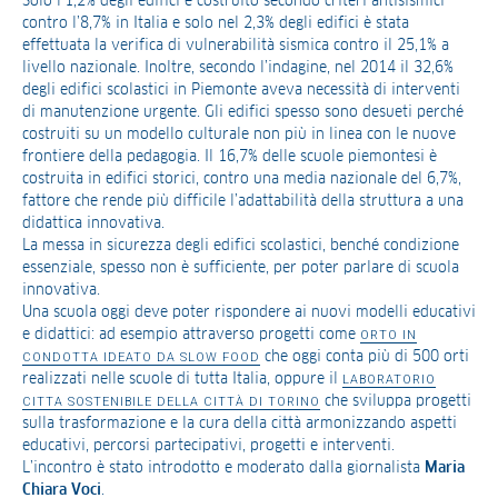
Solo l’1,2% degli edifici è costruito secondo criteri antisismici
contro l’8,7% in Italia e solo nel 2,3% degli edifici è stata
effettuata la verifica di vulnerabilità sismica contro il 25,1% a
livello nazionale. Inoltre, secondo l’indagine, nel 2014 il 32,6%
degli edifici scolastici in Piemonte aveva necessità di interventi
di manutenzione urgente. Gli edifici spesso sono desueti perché
costruiti su un modello culturale non più in linea con le nuove
frontiere della pedagogia. Il 16,7% delle scuole piemontesi è
costruita in edifici storici, contro una media nazionale del 6,7%,
fattore che rende più difficile l’adattabilità della struttura a una
didattica innovativa.
La messa in sicurezza degli edifici scolastici, benché condizione
essenziale, spesso non è sufficiente, per poter parlare di scuola
innovativa.
Una scuola oggi deve poter rispondere ai nuovi modelli educativi
e didattici: ad esempio attraverso progetti come
ORTO IN
che oggi conta più di 500 orti
CONDOTTA IDEATO DA SLOW FOOD
realizzati nelle scuole di tutta Italia, oppure il
LABORATORIO
che sviluppa progetti
CITTA SOSTENIBILE DELLA CITTÀ DI TORINO
sulla trasformazione e la cura della città armonizzando aspetti
educativi, percorsi partecipativi, progetti e interventi.
L’incontro è stato introdotto e moderato dalla giornalista
Maria
Chiara Voci
.