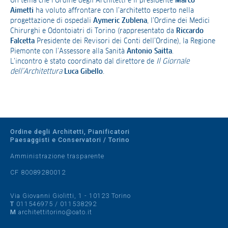
Un tema che l’Ordine degli Architetti e il presidente
Marco
Aimetti
ha voluto affrontare con l’architetto esperto nella
progettazione di ospedali
Aymeric Zublena
, l’Ordine dei Medici
Chirurghi e Odontoiatri di Torino (rappresentato da
Riccardo
Falcetta
Presidente dei Revisori dei Conti dell’Ordine), la Regione
Piemonte con l’Assessore alla Sanità
Antonio Saitta
.
L’incontro è stato coordinato dal direttore de
Il Giornale
dell’Architettura
Luca Gibello
.
Ordine degli Architetti, Pianificatori
Paesaggisti e Conservatori / Torino
Amministrazione trasparente
CF 80089280012
Via Giovanni Giolitti, 1 - 10123 Torino
T
011546975
/
011538292
M
architettitorino@oato.it