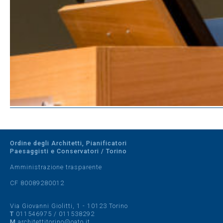
Ordine degli Architetti, Pianificatori
Paesaggisti e Conservatori / Torino
Amministrazione trasparente
CF 80089280012
Via Giovanni Giolitti, 1 - 10123 Torino
T
011546975
/
011538292
M
architettitorino@oato.it