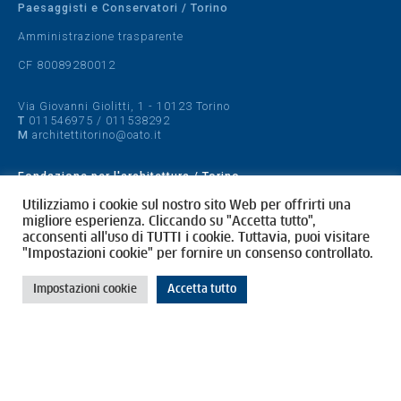
Paesaggisti e Conservatori / Torino
Amministrazione trasparente
CF 80089280012
Via Giovanni Giolitti, 1 - 10123 Torino
T
011546975
/
011538292
M
architettitorino@oato.it
Fondazione per l'architettura / Torino
Designed by
quattrolinee.it
Utilizziamo i cookie sul nostro sito Web per offrirti una
migliore esperienza. Cliccando su "Accetta tutto",
acconsenti all'uso di TUTTI i cookie. Tuttavia, puoi visitare
Cookie Policy
"Impostazioni cookie" per fornire un consenso controllato.
Privacy Policy
Impostazioni cookie
Accetta tutto