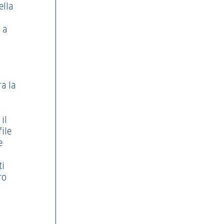
ella
 a
ra la
il
file
e
ti
ro