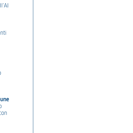
l’AI
nti
o
mune
o
 con