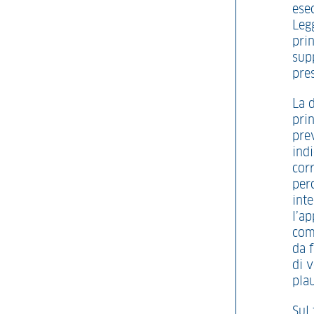
esec
Legg
prin
supp
pre
La d
prin
prev
indi
cor
perc
int
l’a
com
da f
di 
plau
Sul 