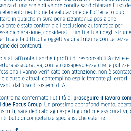
senza di una scala di valore condivisa: dichiarare l’uso del
n elemento neutro nella valutazione dell’offerta, o può
ultare in qualche misura penalizzante? La posizione
valente è stata contraria all’esclusione automatica per
sa dichiarazione, considerati i limiti attuali degli strume
erifica e la difficoltà oggettiva di attribuire con certezza
igine dei contenuti.
 stati affrontati anche i profili di responsabilità civile e
ertura assicurativa, con la consapevolezza che le polizze
fessionali vanno verificate con attenzione: non è scontat
le clausole attuali contemplino esplicitamente gli errori
vanti dall’uso di sistemi di AI.
contro ha confermato l’utilità di
proseguire il lavoro co
 i due Focus Group
. Un prossimo approfondimento, apert
 iscritti, sarà dedicato agli aspetti giuridici e assicurativi,
ontributo di competenze specialistiche esterne.