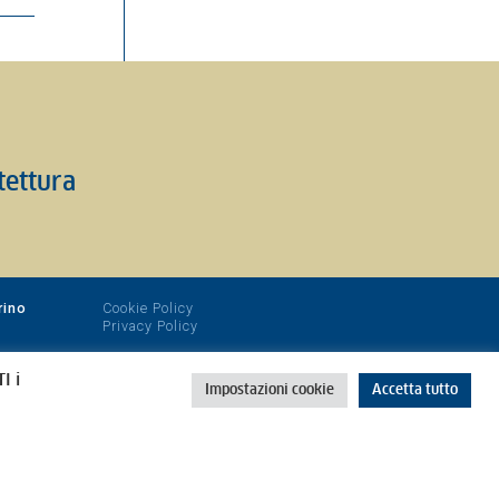
itettura
rino
Cookie Policy
Privacy Policy
I i
Impostazioni cookie
Accetta tutto