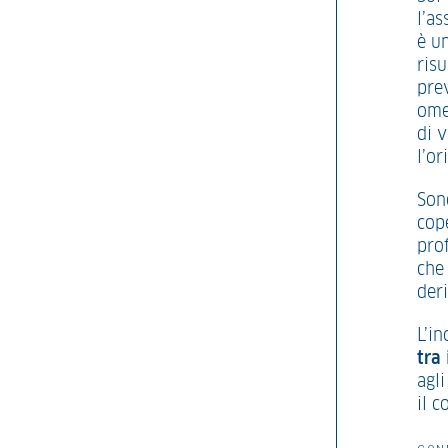
l’as
è u
ris
pre
omes
di v
l’or
Sono
cop
pro
che 
deri
L’in
tra
agli
il c