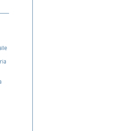
alle
ria
o
a