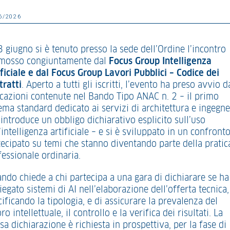
6/2026
3 giugno si è tenuto presso la sede dell’Ordine l’incontro
mosso congiuntamente dal
Focus Group Intelligenza
ificiale e dal Focus Group Lavori Pubblici – Codice dei
tratti
. Aperto a tutti gli iscritti, l’evento ha preso avvio d
icazioni contenute nel Bando Tipo ANAC n. 2 – il primo
ema standard dedicato ai servizi di architettura e ingegne
introduce un obbligo dichiarativo esplicito sull’uso
’intelligenza artificiale – e si è sviluppato in un confront
tecipato su temi che stanno diventando parte della pratic
fessionale ordinaria.
ando chiede a chi partecipa a una gara di dichiarare se ha
egato sistemi di AI nell’elaborazione dell’offerta tecnica,
ificando la tipologia, e di assicurare la prevalenza del
ro intellettuale, il controllo e la verifica dei risultati. La
sa dichiarazione è richiesta in prospettiva, per la fase di