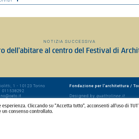
DIVIDI
NOTIZIA SUCCESSIVA
ro dell’abitare al centro del Festival di Arch
olitti, 1 - 10123 Torino
Fondazione per l'architettura / To
/
011538292
rino@oato.it
Designed by
quattrolinee.it
e esperienza. Cliccando su "Accetta tutto", acconsenti all'uso di TUTT
e un consenso controllato.