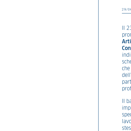
29/0
Il 2
pro
Art
Con
ind
sch
che 
dell
par
pro
Il b
impi
spec
lavo
stes