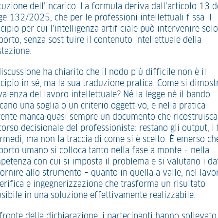
uzione dell’incarico. La formula deriva dall’articolo 13 d
e 132/2025, che per le professioni intellettuali fissa il
cipio per cui l’intelligenza artificiale può intervenire solo
orto, senza sostituire il contenuto intellettuale della
stazione.
iscussione ha chiarito che il nodo più difficile non è il
cipio in sé, ma la sua traduzione pratica. Come si dimost
alenza del lavoro intellettuale? Né la legge né il bando
cano una soglia o un criterio oggettivo, e nella pratica
rente manca quasi sempre un documento che ricostruisca 
orso decisionale del professionista: restano gli output, i 
ermedi, ma non la traccia di come si è scelto. È emerso ch
pporto umano si colloca tanto nella fase a monte – nella
petenza con cui si imposta il problema e si valutano i da
ornire allo strumento – quanto in quella a valle, nel lavo
verifica e ingegnerizzazione che trasforma un risultato
sibile in una soluzione effettivamente realizzabile.
fronte della dichiarazione, i partecipanti hanno sollevato