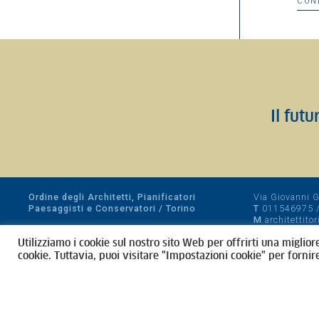
CON
Il futu
Ordine degli Architetti, Pianificatori
Via Giovanni Gi
Paesaggisti e Conservatori / Torino
T
011546975
M
architettito
Amministrazione trasparente
Utilizziamo i cookie sul nostro sito Web per offrirti una miglior
CF 80089280012
cookie. Tuttavia, puoi visitare "Impostazioni cookie" per fornir