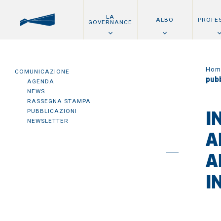
LA
ALBO
PROFE
GOVERNANCE
Hom
COMUNICAZIONE
pubb
AGENDA
NEWS
RASSEGNA STAMPA
PUBBLICAZIONI
I
NEWSLETTER
A
A
I