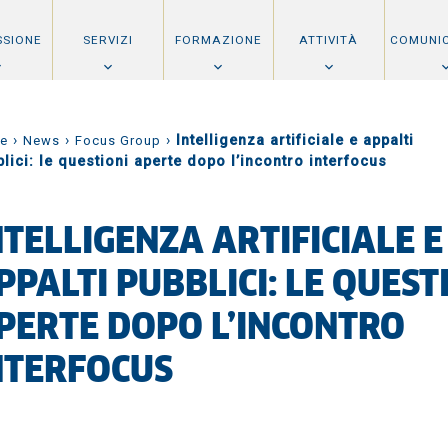
SSIONE
SERVIZI
FORMAZIONE
ATTIVITÀ
COMUNI
›
›
›
Intelligenza artificiale e appalti
e
News
Focus Group
lici: le questioni aperte dopo l’incontro interfocus
NTELLIGENZA ARTIFICIALE E
PPALTI PUBBLICI: LE QUEST
PERTE DOPO L’INCONTRO
NTERFOCUS