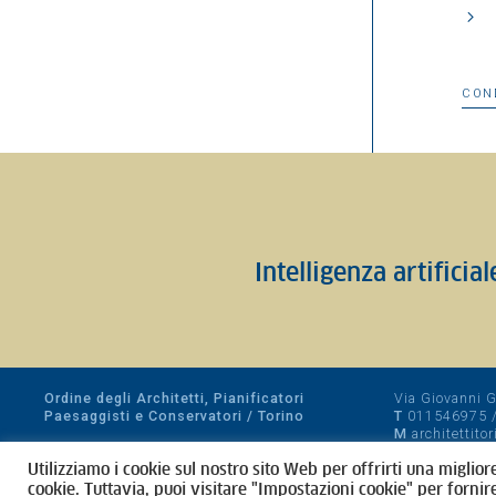
CON
Intelligenza artificia
Ordine degli Architetti, Pianificatori
Via Giovanni Gi
Paesaggisti e Conservatori / Torino
T
011546975
M
architettito
Amministrazione trasparente
Utilizziamo i cookie sul nostro sito Web per offrirti una miglior
CF 80089280012
cookie. Tuttavia, puoi visitare "Impostazioni cookie" per fornir