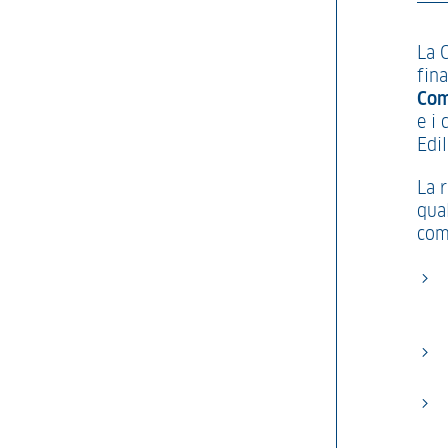
La 
fin
Com
e i 
Edil
La 
qua
com