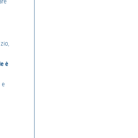
are
zio,
de è
 e