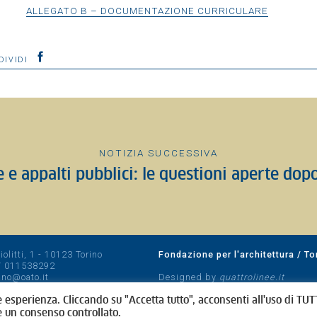
ALLEGATO B – DOCUMENTAZIONE CURRICULARE
DIVIDI
NOTIZIA SUCCESSIVA
le e appalti pubblici: le questioni aperte dop
olitti, 1 - 10123 Torino
Fondazione per l'architettura / To
/
011538292
rino@oato.it
Designed by
quattrolinee.it
e esperienza. Cliccando su "Accetta tutto", acconsenti all'uso di TUTT
e un consenso controllato.