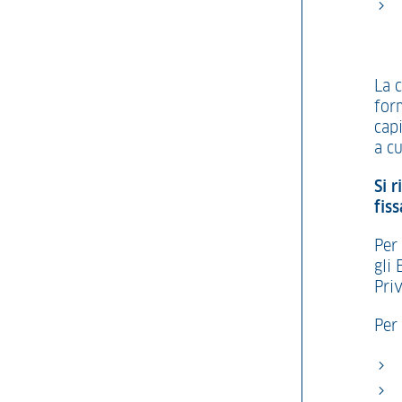
La c
for
capi
a cu
Si 
fis
Per 
gli 
Priv
Per 