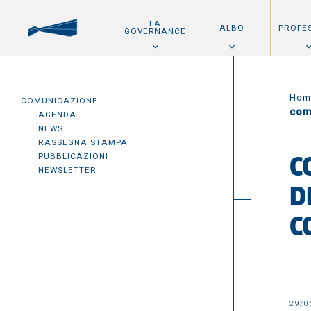
LA
ALBO
PROFE
GOVERNANCE
Hom
COMUNICAZIONE
com
AGENDA
NEWS
RASSEGNA STAMPA
PUBBLICAZIONI
C
NEWSLETTER
D
C
29/0