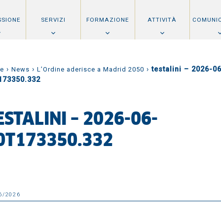
SSIONE
SERVIZI
FORMAZIONE
ATTIVITÀ
COMUNI
›
›
›
testalini – 2026-0
e
News
L’Ordine aderisce a Madrid 2050
173350.332
ESTALINI – 2026-06-
0T173350.332
6/2026