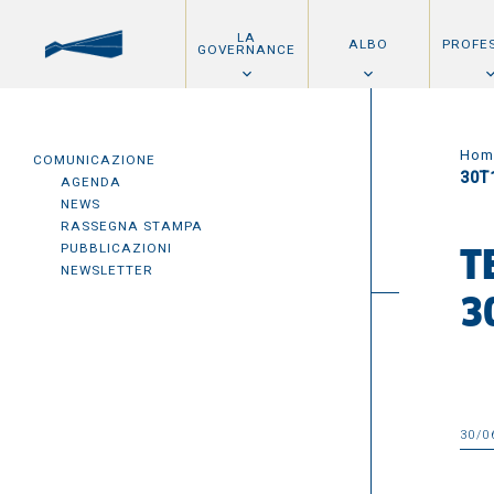
LA
ALBO
PROFE
GOVERNANCE
Hom
COMUNICAZIONE
30T
AGENDA
NEWS
RASSEGNA STAMPA
PUBBLICAZIONI
T
NEWSLETTER
3
30/0