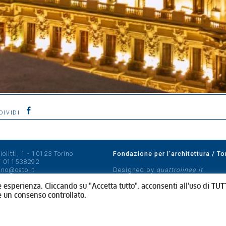
DIVIDI
olitti, 1 - 10123 Torino
Fondazione per l'architettura / To
/
011538292
rino@oato.it
Designed by
quattrolinee.it
e esperienza. Cliccando su "Accetta tutto", acconsenti all'uso di TUTT
e un consenso controllato.