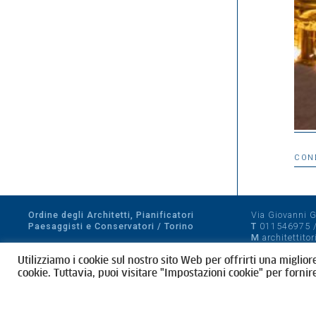
CON
Ordine degli Architetti, Pianificatori
Via Giovanni Gi
Paesaggisti e Conservatori / Torino
T
011546975
M
architettito
Amministrazione trasparente
Utilizziamo i cookie sul nostro sito Web per offrirti una miglior
CF 80089280012
cookie. Tuttavia, puoi visitare "Impostazioni cookie" per fornir