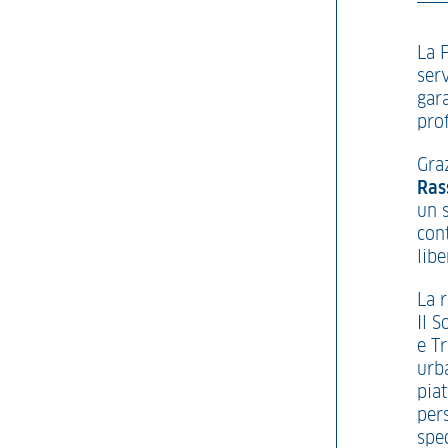
La 
serv
gara
pro
Graz
Ras
un s
cont
libe
La 
Il 
e Tr
urb
pia
per
spec