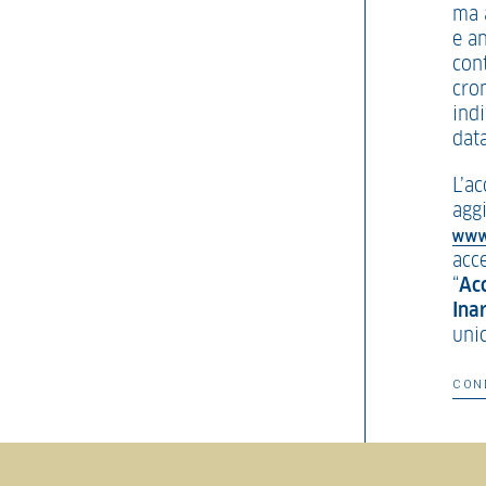
ma 
e an
con
cro
indi
data
L’a
agg
WWW
acce
“
Ac
Ina
uni
CON