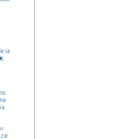
le la
re
,
ano
rme
ia,
vi
izie