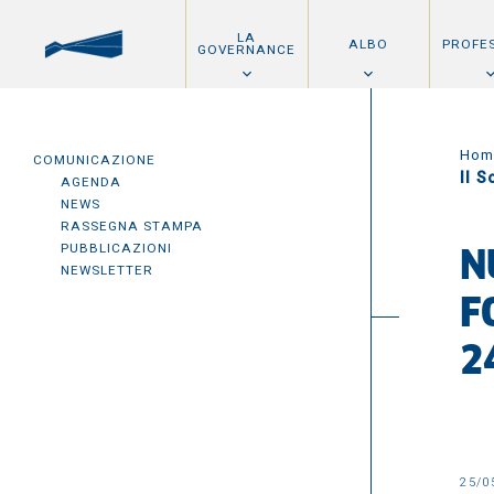
LA
ALBO
PROFE
GOVERNANCE
Hom
COMUNICAZIONE
Il S
AGENDA
NEWS
RASSEGNA STAMPA
PUBBLICAZIONI
N
NEWSLETTER
F
2
25/0