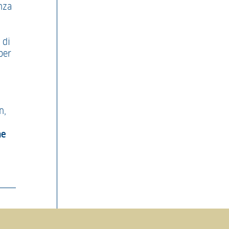
nza
 di
per
n,
ne