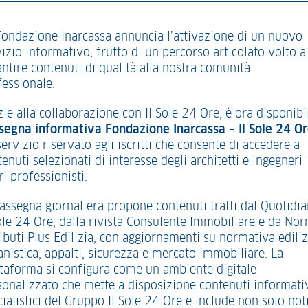
Fondazione Inarcassa annuncia l’attivazione di un nuovo
izio informativo, frutto di un percorso articolato volto a
ntire contenuti di qualità alla nostra comunità
fessionale.
ie alla collaborazione con Il Sole 24 Ore, è ora disponibi
segna informativa Fondazione Inarcassa – Il Sole 24 O
ervizio riservato agli iscritti che consente di accedere a
enuti selezionati di interesse degli architetti e ingegneri
ri professionisti.
rassegna giornaliera propone contenuti tratti dal Quotidi
Sole 24 Ore, dalla rivista Consulente Immobiliare e da No
ibuti Plus Edilizia, con aggiornamenti su normativa ediliz
anistica, appalti, sicurezza e mercato immobiliare. La
ttaforma si configura come un ambiente digitale
sonalizzato che mette a disposizione contenuti informati
ialistici del Gruppo Il Sole 24 Ore e include non solo not