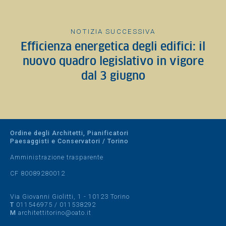
NOTIZIA SUCCESSIVA
Efficienza energetica degli edifici: il
nuovo quadro legislativo in vigore
dal 3 giugno
Ordine degli Architetti, Pianificatori
Paesaggisti e Conservatori / Torino
Amministrazione trasparente
CF 80089280012
Via Giovanni Giolitti, 1 - 10123 Torino
T
011546975
/
011538292
M
architettitorino@oato.it