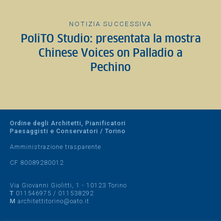
NOTIZIA SUCCESSIVA
PoliTO Studio: presentata la mostra
Chinese Voices on Palladio a
Pechino
Ordine degli Architetti, Pianificatori
Paesaggisti e Conservatori / Torino
Amministrazione trasparente
CF 80089280012
Via Giovanni Giolitti, 1 - 10123 Torino
T
011546975
/
011538292
M
architettitorino@oato.it