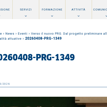
SSIONE
SERVIZI
FORMAZIONE
ATTIVITÀ
COMUNI
›
›
›
e
News
Eventi
Verso il nuovo PRG. Dal progetto preliminare al
›
20260408-PRG-1349
lità attuative
0260408-PRG-1349
4/2026