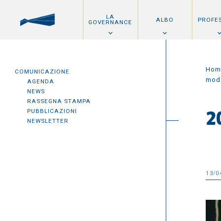
LA
ALBO
PROFE
GOVERNANCE
Hom
COMUNICAZIONE
moda
AGENDA
NEWS
RASSEGNA STAMPA
PUBBLICAZIONI
2
NEWSLETTER
13/0