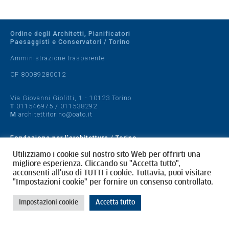
Ordine degli Architetti, Pianificatori
Paesaggisti e Conservatori / Torino
Amministrazione trasparente
CF 80089280012
Via Giovanni Giolitti, 1 - 10123 Torino
T
011546975
/
011538292
M
architettitorino@oato.it
Fondazione per l'architettura / Torino
Designed by
quattrolinee.it
Utilizziamo i cookie sul nostro sito Web per offrirti una
migliore esperienza. Cliccando su "Accetta tutto",
acconsenti all'uso di TUTTI i cookie. Tuttavia, puoi visitare
Cookie Policy
"Impostazioni cookie" per fornire un consenso controllato.
Privacy Policy
Impostazioni cookie
Accetta tutto