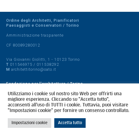
Ordine degli Architetti, Pianificatori
Paesaggisti e Conservatori / Torino
Amministrazione trasparente
CF 80089280012
Via Giovanni Giolitti, 1 - 10123 Torino
T
011546975
/
011538292
M
architettitorino@oato.it
Fondazione per l'architettura / Torino
Designed by
quattrolinee.it
Utilizziamo i cookie sul nostro sito Web per offrirti una
migliore esperienza. Cliccando su "Accetta tutto",
acconsenti all'uso di TUTTI i cookie. Tuttavia, puoi visitare
Cookie Policy
"Impostazioni cookie" per fornire un consenso controllato.
Privacy Policy
Impostazioni cookie
Accetta tutto