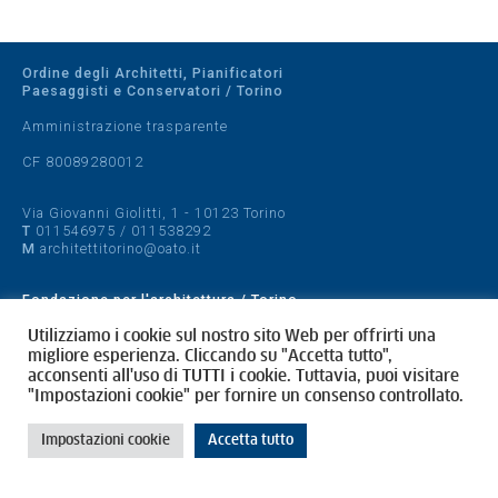
Ordine degli Architetti, Pianificatori
Paesaggisti e Conservatori / Torino
Amministrazione trasparente
CF 80089280012
Via Giovanni Giolitti, 1 - 10123 Torino
T
011546975
/
011538292
M
architettitorino@oato.it
Fondazione per l'architettura / Torino
Designed by
quattrolinee.it
Utilizziamo i cookie sul nostro sito Web per offrirti una
migliore esperienza. Cliccando su "Accetta tutto",
acconsenti all'uso di TUTTI i cookie. Tuttavia, puoi visitare
Cookie Policy
"Impostazioni cookie" per fornire un consenso controllato.
Privacy Policy
Impostazioni cookie
Accetta tutto