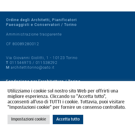
Ordine degli Architetti, Pianificatori
Paesaggisti e Conservatori / Torino
Amministrazione trasparente
CF 80089280012
Via Giovanni Giolitti, 1 - 10123 Torino
T
011546975
/
011538292
M
architettitorino@oato.it
Fondazione per l'architettura / Torino
Designed by
quattrolinee.it
Utilizziamo i cookie sul nostro sito Web per offrirti una
migliore esperienza. Cliccando su "Accetta tutto",
acconsenti all'uso di TUTTI i cookie. Tuttavia, puoi visitare
Cookie Policy
"Impostazioni cookie" per fornire un consenso controllato.
Privacy Policy
Impostazioni cookie
Accetta tutto