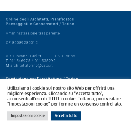
Ordine degli Architetti, Pianificatori
Paesaggisti e Conservatori / Torino
Amministrazione trasparente
CF 80089280012
Via Giovanni Giolitti, 1 - 10123 Torino
T
011546975
/
011538292
M
architettitorino@oato.it
Fondazione per l'architettura / Torino
Designed by
quattrolinee.it
Utilizziamo i cookie sul nostro sito Web per offrirti una
migliore esperienza. Cliccando su "Accetta tutto",
acconsenti all'uso di TUTTI i cookie. Tuttavia, puoi visitare
Cookie Policy
"Impostazioni cookie" per fornire un consenso controllato.
Privacy Policy
Impostazioni cookie
Accetta tutto