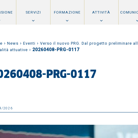
SSIONE
SERVIZI
FORMAZIONE
ATTIVITÀ
COMUNI
›
›
›
e
News
Eventi
Verso il nuovo PRG. Dal progetto preliminare al
›
20260408-PRG-0117
lità attuative
0260408-PRG-0117
4/2026