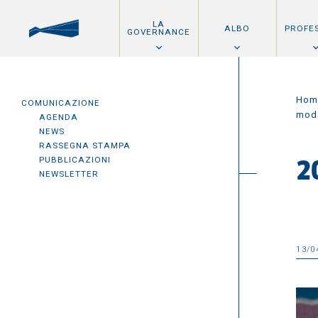
LA
ALBO
PROFE
GOVERNANCE
Hom
COMUNICAZIONE
moda
AGENDA
NEWS
RASSEGNA STAMPA
PUBBLICAZIONI
2
NEWSLETTER
13/0