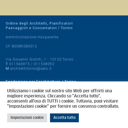
Ordine degli Architetti, Pianificatori
Paesaggisti e Conservatori / Torino
Amministrazione trasparente
CF 80089280012
Via Giovanni Giolitti, 1 - 10123 Torino
T
011546975
/
011538292
M
architettitorino@oato.it
Fondazione per l'architettura / Torino
Designed by
quattrolinee.it
Utilizziamo i cookie sul nostro sito Web per offrirti una
migliore esperienza. Cliccando su "Accetta tutto",
acconsenti all'uso di TUTTI i cookie. Tuttavia, puoi visitare
Cookie Policy
"Impostazioni cookie" per fornire un consenso controllato.
Privacy Policy
Impostazioni cookie
Accetta tutto