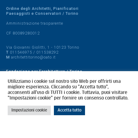
Ordine degli Architetti, Pianificatori
Paesaggisti e Conservatori / Torino
Amministrazione trasparente
CF 80089280012
Via Giovanni Giolitti, 1 - 10123 Torino
T
011546975
/
011538292
M
architettitorino@oato.it
Fondazione per l'architettura / Torino
Designed by
quattrolinee.it
Utilizziamo i cookie sul nostro sito Web per offrirti una
migliore esperienza. Cliccando su "Accetta tutto",
acconsenti all'uso di TUTTI i cookie. Tuttavia, puoi visitare
Cookie Policy
"Impostazioni cookie" per fornire un consenso controllato.
Privacy Policy
Impostazioni cookie
Accetta tutto