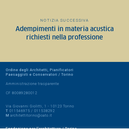
NOTIZIA SUCCESSIVA
Adempimenti in materia acustica
richiesti nella professione
Ordine degli Architetti, Pianificatori
Paesaggisti e Conservatori / Torino
Amministrazione trasparente
CF 80089280012
Via Giovanni Giolitti, 1 - 10123 Torino
T
011546975
/
011538292
M
architettitorino@oato.it
Fondazione per l'architettura / Torino