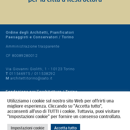
Ordine degli Architetti, Pianificatori
Paesaggisti e Conservatori / Torino
Amministrazione trasparente
CF 80089280012
Via Giovanni Giolitti, 1 - 10123 Torino
T
011546975
/
011538292
M
architettitorino@oato.it
Fondazione per l'architettura / Torino
Designed by
quattrolinee.it
Utilizziamo i cookie sul nostro sito Web per offrirti una
migliore esperienza. Cliccando su "Accetta tutto",
acconsenti all'uso di TUTTI i cookie. Tuttavia, puoi visitare
Cookie Policy
"Impostazioni cookie" per fornire un consenso controllato.
Privacy Policy
Impostazioni cookie
Accetta tutto