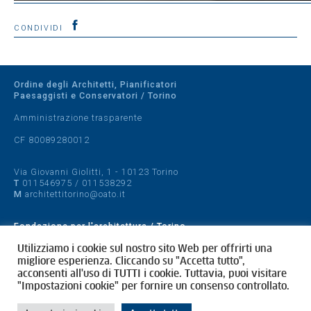
CONDIVIDI
Ordine degli Architetti, Pianificatori
Paesaggisti e Conservatori / Torino
Amministrazione trasparente
CF 80089280012
Via Giovanni Giolitti, 1 - 10123 Torino
T
011546975
/
011538292
M
architettitorino@oato.it
Fondazione per l'architettura / Torino
Designed by
quattrolinee.it
Utilizziamo i cookie sul nostro sito Web per offrirti una
migliore esperienza. Cliccando su "Accetta tutto",
acconsenti all'uso di TUTTI i cookie. Tuttavia, puoi visitare
Cookie Policy
"Impostazioni cookie" per fornire un consenso controllato.
Privacy Policy