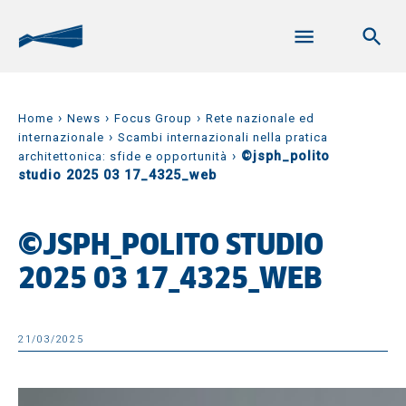
›
›
›
Home
News
Focus Group
Rete nazionale ed
›
internazionale
Scambi internazionali nella pratica
›
©jsph_polito
architettonica: sfide e opportunità
studio 2025 03 17_4325_web
©JSPH_POLITO STUDIO
2025 03 17_4325_WEB
21/03/2025