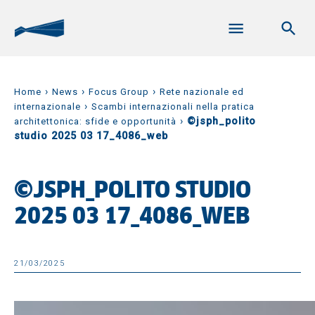
›
›
›
Home
News
Focus Group
Rete nazionale ed
›
internazionale
Scambi internazionali nella pratica
›
©jsph_polito
architettonica: sfide e opportunità
studio 2025 03 17_4086_web
©JSPH_POLITO STUDIO
2025 03 17_4086_WEB
21/03/2025