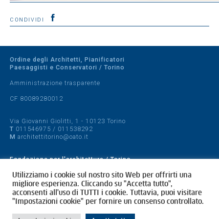
CONDIVIDI
Ordine degli Architetti, Pianificatori
Paesaggisti e Conservatori / Torino
Amministrazione trasparente
CF 80089280012
Via Giovanni Giolitti, 1 - 10123 Torino
T
011546975
/
011538292
M
architettitorino@oato.it
Fondazione per l'architettura / Torino
Designed by
quattrolinee.it
Utilizziamo i cookie sul nostro sito Web per offrirti una
migliore esperienza. Cliccando su "Accetta tutto",
acconsenti all'uso di TUTTI i cookie. Tuttavia, puoi visitare
Cookie Policy
"Impostazioni cookie" per fornire un consenso controllato.
Privacy Policy