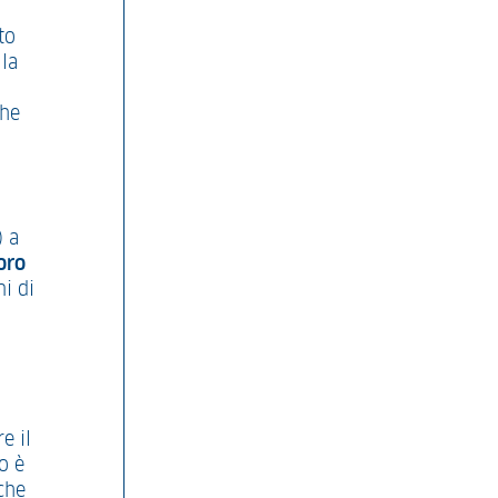
to
 la
che
) a
oro
i di
e il
to è
che