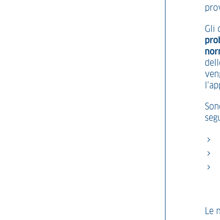
pro
Gli 
pro
nor
dell
ven
l’a
Son
seg
Le 