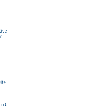
tive
te
ite
ITTÀ