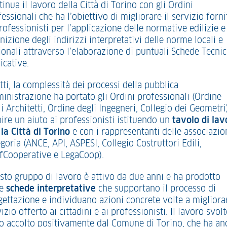
inua il lavoro della Città di Torino con gli Ordini
essionali che ha l’obiettivo di migliorare il servizio forni
rofessionisti per l’applicazione delle normative edilizie e
nizione degli indirizzi interpretativi delle norme locali e
ionali attraverso l’elaborazione di puntuali Schede Tecni
icative.
tti, la complessità dei processi della pubblica
inistrazione ha portato gli Ordini professionali (Ordine
i Architetti, Ordine degli Ingegneri, Collegio dei Geometri
ire un aiuto ai professionisti istituendo un
tavolo di lav
la Città di Torino
e con i rappresentanti delle associazion
goria (ANCE, API, ASPESI, Collegio Costruttori Edili,
fCooperative e LegaCoop).
sto gruppo di lavoro è attivo da due anni e ha prodotto
le
schede interpretative
che supportano il processo di
gettazione e individuano azioni concrete volte a migliorar
izio offerto ai cittadini e ai professionisti. Il lavoro svol
to accolto positivamente dal Comune di Torino, che ha an