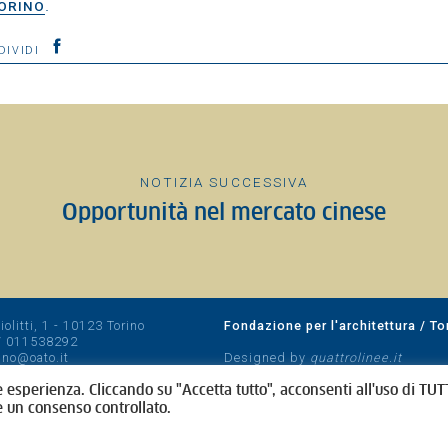
.
TORINO
DIVIDI
NOTIZIA SUCCESSIVA
Opportunità nel mercato cinese
olitti, 1 - 10123 Torino
Fondazione per l'architettura / To
/
011538292
rino@oato.it
Designed by
quattrolinee.it
e esperienza. Cliccando su "Accetta tutto", acconsenti all'uso di TUTT
e un consenso controllato.