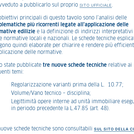
vveduto a pubblicarlo sul proprio
.
SITO UFFICIALE
obiettivi principali di questo tavolo sono l’analisi delle
blematiche più ricorrenti legate all’applicazione delle
mative edilizie
e la definizione di indirizzi interpretativi
e normative locali e nazionali. Le schede tecniche esplica
gono quindi elaborate per chiarire e rendere più efficien
pplicazione delle normative.
o state pubblicate
tre nuove schede tecniche
relative ai
uenti temi:
Regolarizzazione varianti prima della L. 10.77;
Volume/Vano tecnico – disciplina;
Legittimità opere interne ad unità immobiliare esegu
in periodo precedente la L.47.85 (art. 48).
nuove schede tecniche sono consultabili
SUL SITO DELLA C