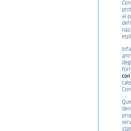
Cont
prof
ai p
defi
naz
espl
Infa
amm
degl
forn
con 
cate
Con
Que
del
pro
serv
sta