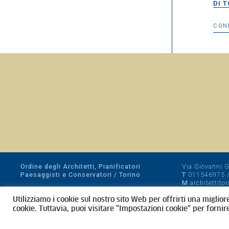
DI 
CON
Ordine degli Architetti, Pianificatori
Via Giovanni Gi
Paesaggisti e Conservatori / Torino
T
011546975
M
architettito
Amministrazione trasparente
Utilizziamo i cookie sul nostro sito Web per offrirti una miglior
CF 80089280012
cookie. Tuttavia, puoi visitare "Impostazioni cookie" per fornir