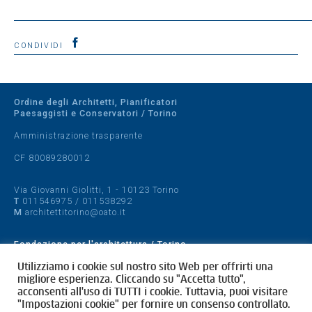
CONDIVIDI
Ordine degli Architetti, Pianificatori
Paesaggisti e Conservatori / Torino
Amministrazione trasparente
CF 80089280012
Via Giovanni Giolitti, 1 - 10123 Torino
T
011546975
/
011538292
M
architettitorino@oato.it
Fondazione per l'architettura / Torino
Designed by
quattrolinee.it
Utilizziamo i cookie sul nostro sito Web per offrirti una
migliore esperienza. Cliccando su "Accetta tutto",
acconsenti all'uso di TUTTI i cookie. Tuttavia, puoi visitare
Cookie Policy
"Impostazioni cookie" per fornire un consenso controllato.
Privacy Policy