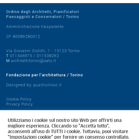
Ordine degli Architetti, Pianificatori
Paesaggisti e Conservatori / Torino
Amministrazione trasparente
CF 80089280012
Via Giovanni Giolitti, 1 - 10123 Torino
T
011546975
/
011538292
M
architettitorino@oato.it
Fondazione per l'architettura / Torino
Designed by
quattrolinee.it
Cookie Policy
Privacy Policy
Utilizziamo i cookie sul nostro sito Web per offrirti una
migliore esperienza. Cliccando su "Accetta tutto",
acconsenti all'uso di TUTTI i cookie. Tuttavia, puoi visitare
"Impostazioni cookie" per fornire un consenso controllato.