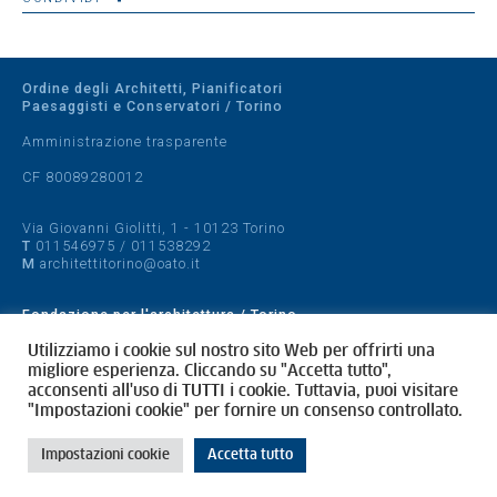
Ordine degli Architetti, Pianificatori
Paesaggisti e Conservatori / Torino
Amministrazione trasparente
CF 80089280012
Via Giovanni Giolitti, 1 - 10123 Torino
T
011546975
/
011538292
M
architettitorino@oato.it
Fondazione per l'architettura / Torino
Designed by
quattrolinee.it
Utilizziamo i cookie sul nostro sito Web per offrirti una
migliore esperienza. Cliccando su "Accetta tutto",
acconsenti all'uso di TUTTI i cookie. Tuttavia, puoi visitare
Cookie Policy
"Impostazioni cookie" per fornire un consenso controllato.
Privacy Policy
Impostazioni cookie
Accetta tutto